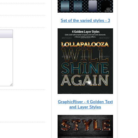
Set of the varied styles - 3
GraphicRiver - 4 Golden Text
and Layer Styles