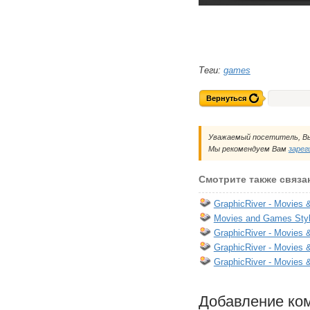
Теги:
games
Вернуться
Уважаемый посетитель, Вы
Мы рекомендуем Вам
зарег
Смотрите также связа
GraphicRiver - Movies 
Movies and Games Sty
GraphicRiver - Movies 
GraphicRiver - Movies 
GraphicRiver - Movies
Добавление ко