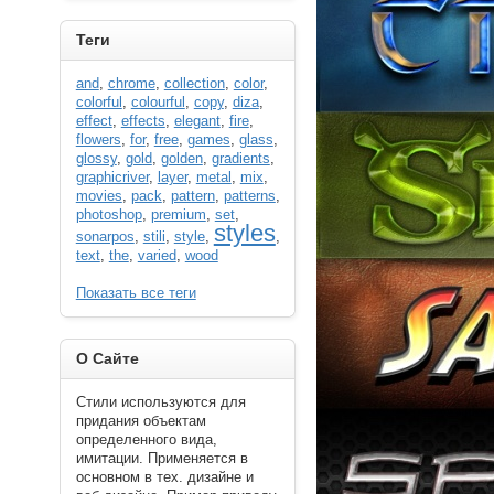
----------
Теги
and
,
chrome
,
collection
,
color
,
colorful
,
colourful
,
copy
,
diza
,
effect
,
effects
,
elegant
,
fire
,
flowers
,
for
,
free
,
games
,
glass
,
glossy
,
gold
,
golden
,
gradients
,
graphicriver
,
layer
,
metal
,
mix
,
movies
,
pack
,
pattern
,
patterns
,
photoshop
,
premium
,
set
,
styles
sonarpos
,
stili
,
style
,
,
text
,
the
,
varied
,
wood
Показать все теги
----------
О Сайте
Стили используются для
придания объектам
определенного вида,
имитации. Применяется в
основном в тех. дизайне и