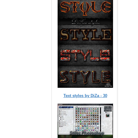
Text styles by DiZa - 30