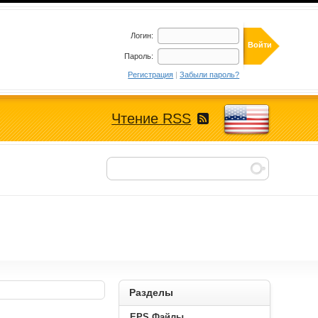
Логин:
Пароль:
Регистрация
|
Забыли пароль?
Чтение RSS
Разделы
EPS Файлы