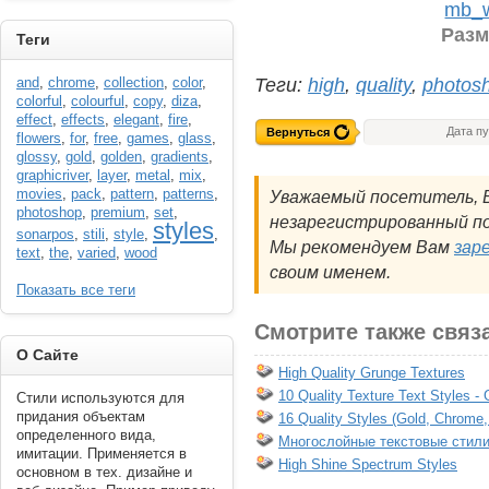
mb_w
----------
Разм
Теги
Теги:
high
,
quality
,
photos
and
,
chrome
,
collection
,
color
,
colorful
,
colourful
,
copy
,
diza
,
effect
,
effects
,
elegant
,
fire
,
Дата п
Вернуться
flowers
,
for
,
free
,
games
,
glass
,
glossy
,
gold
,
golden
,
gradients
,
graphicriver
,
layer
,
metal
,
mix
,
movies
,
pack
,
pattern
,
patterns
,
Уважаемый посетитель, В
photoshop
,
premium
,
set
,
незарегистрированный по
styles
sonarpos
,
stili
,
style
,
,
Мы рекомендуем Вам
зар
text
,
the
,
varied
,
wood
своим именем.
Показать все теги
Смотрите также связ
----------
О Сайте
High Quality Grunge Textures
10 Quality Texture Text Styles - 
Стили используются для
придания объектам
16 Quality Styles (Gold, Chrome,
определенного вида,
Многослойные текстовые стили
имитации. Применяется в
High Shine Spectrum Styles
основном в тех. дизайне и