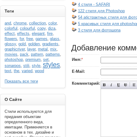
----------
4 стиля - SAFARI
122 стиля для Photoshop
Теги
54 абстрактных стиля для фот
and
,
chrome
,
collection
,
color
,
5 красивых стиля для photosho
colorful
,
colourful
,
copy
,
diza
,
3 стиля для фотошопа
effect
,
effects
,
elegant
,
fire
,
flowers
,
for
,
free
,
games
,
glass
,
glossy
,
gold
,
golden
,
gradients
,
Добавление комм
graphicriver
,
layer
,
metal
,
mix
,
movies
,
pack
,
pattern
,
patterns
,
Имя:
*
photoshop
,
premium
,
set
,
styles
sonarpos
,
stili
,
style
,
,
text
,
the
,
varied
,
wood
E-Mail:
Показать все теги
Комментарий:
----------
О Сайте
Стили используются для
придания объектам
определенного вида,
имитации. Применяется в
основном в тех. дизайне и