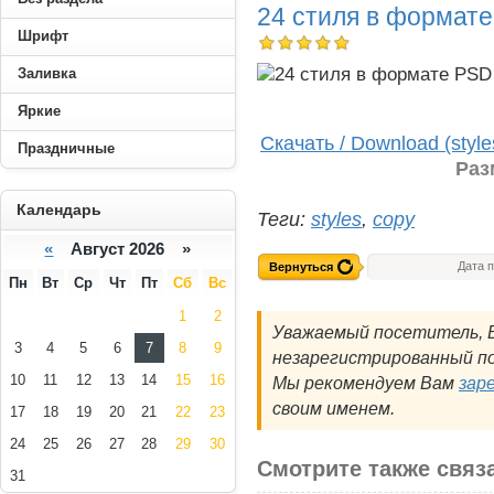
24 стиля в формат
Шрифт
Заливка
Яркие
Скачать / Download (styl
Праздничные
Раз
----------
Календарь
Теги:
styles
,
copy
«
Август 2026 »
Дата 
Вернуться
Пн
Вт
Ср
Чт
Пт
Сб
Вс
1
2
Уважаемый посетитель, В
3
4
5
6
7
8
9
незарегистрированный по
10
11
12
13
14
15
16
Мы рекомендуем Вам
зар
своим именем.
17
18
19
20
21
22
23
24
25
26
27
28
29
30
Смотрите также связ
31