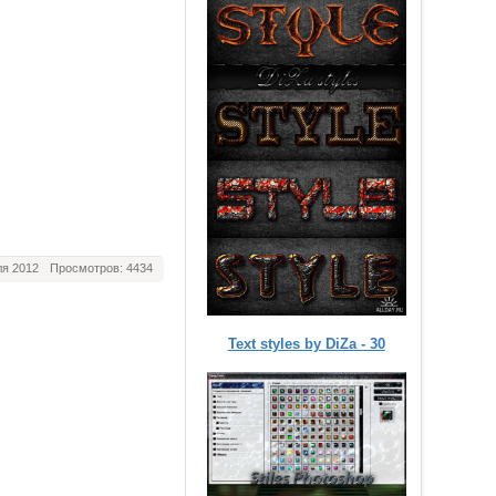
я 2012
Просмотров: 4434
Text styles by DiZa - 30