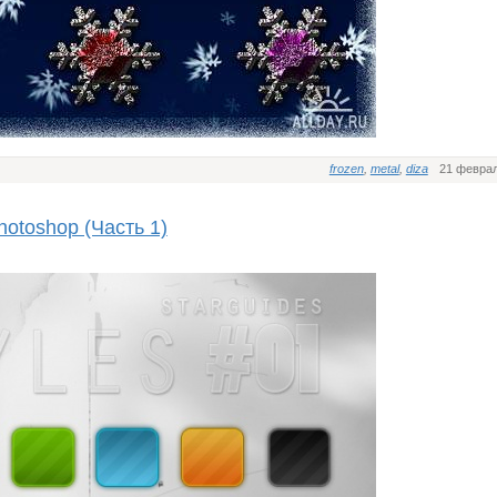
frozen
,
metal
,
diza
21 феврал
otoshop (Часть 1)