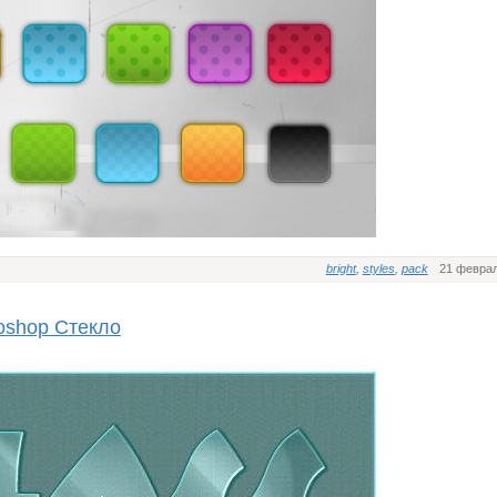
bright
,
styles
,
pack
21 феврал
oshop Стекло