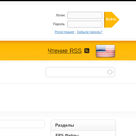
Логин:
Пароль:
Регистрация
|
Забыли пароль?
Чтение RSS
Разделы
EPS Файлы