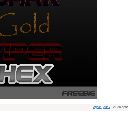
styles
,
pack
21 феврал