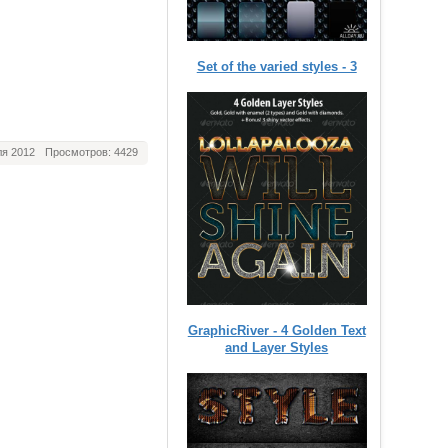
Set of the varied styles - 3
я 2012
Просмотров: 4429
GraphicRiver - 4 Golden Text
and Layer Styles