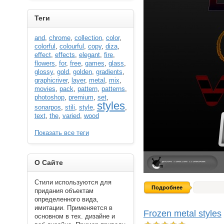
----------
Теги
and
,
chrome
,
collection
,
color
,
colorful
,
colourful
,
copy
,
diza
,
effect
,
effects
,
elegant
,
fire
,
flowers
,
for
,
free
,
games
,
glass
,
glossy
,
gold
,
golden
,
gradients
,
graphicriver
,
layer
,
metal
,
mix
,
movies
,
pack
,
pattern
,
patterns
,
photoshop
,
premium
,
set
,
styles
sonarpos
,
stili
,
style
,
,
text
,
the
,
varied
,
wood
Показать все теги
----------
О Сайте
Стили используются для
Подробнее
придания объектам
определенного вида,
имитации. Применяется в
Frozen metal styles
основном в тех. дизайне и