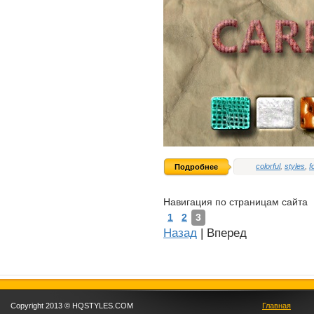
colorful
,
styles
,
f
Подробнее
Навигация по страницам сайта
1
2
3
Назад
|
Вперед
Copyright 2013 © HQSTYLES.COM
Главная