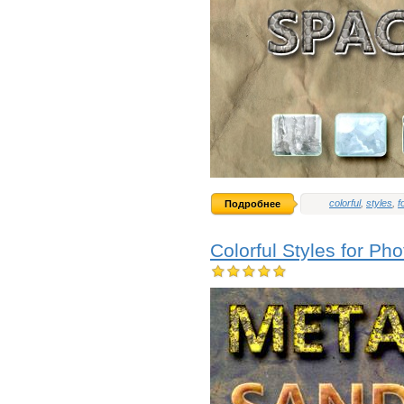
colorful
,
styles
,
f
Подробнее
Colorful Styles for P