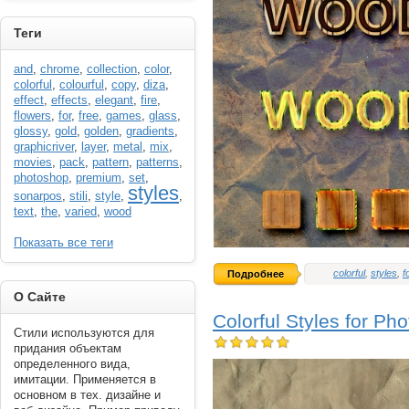
----------
Теги
and
,
chrome
,
collection
,
color
,
colorful
,
colourful
,
copy
,
diza
,
effect
,
effects
,
elegant
,
fire
,
flowers
,
for
,
free
,
games
,
glass
,
glossy
,
gold
,
golden
,
gradients
,
graphicriver
,
layer
,
metal
,
mix
,
movies
,
pack
,
pattern
,
patterns
,
photoshop
,
premium
,
set
,
styles
sonarpos
,
stili
,
style
,
,
text
,
the
,
varied
,
wood
Показать все теги
colorful
,
styles
,
f
Подробнее
----------
О Сайте
Colorful Styles for P
Стили используются для
придания объектам
определенного вида,
имитации. Применяется в
основном в тех. дизайне и