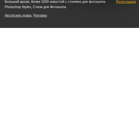
Большой архив, более 1000 новостей с стилями для фотошопа
Регистрация
|
Photoshop Styles, Стили для Фотошопа
Авторские права
,
Реклама